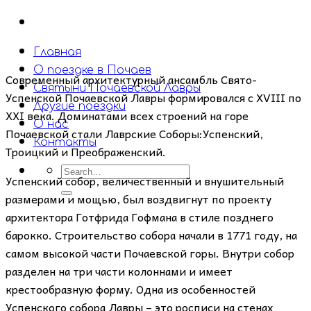
Главная
О поездке в Почаев
Современный архитектурный ансамбль Свято-
Святыни Почаевской Лавры
Успенской Почаевской Лавры формировался с XVIII по
Другие поездки
XXI века. Доминатами всех строений на горе
О нас
Почаевской стали Лаврские Соборы:Успенский,
Контакты
Троицкий и Преображенский.
Успенский собор, величественный и внушительный
размерами и мощью, был воздвигнут по проекту
архитектора Готфрида Гофмана в стиле позднего
барокко. Строительство собора начали в 1771 году, на
самом высокой части Почаевской горы. Внутри собор
разделен на три части колоннами и имеет
крестообразную форму. Одна из особенностей
Успенского собора Лавры – это росписи на стенах