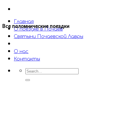
Главная
Все паломнические поездки
О поездке в Почаев
Святыни Почаевской Лавры
Другие поездки
О нас
Контакты