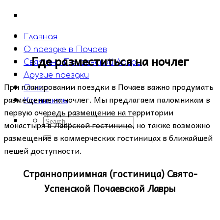
Главная
О поездке в Почаев
Где разместиться на ночлег
Святыни Почаевской Лавры
Другие поездки
При планировании поездки в Почаев важно продумать
О нас
размещение на ночлег. Мы предлагаем паломникам в
Контакты
первую очередь размещение на территории
монастыря в Лаврской гостинице, но также возможно
размещение в коммерческих гостиницах в ближайшей
пешей доступности.
Странноприимная (гостиница) Свято-
Успенской Почаевской Лавры